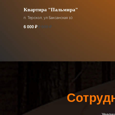
Квартира "Пальмира"
п. Терскол, ул Баксанская 10
6 000
₽
9 600
₽
Сотрудн
Увелич