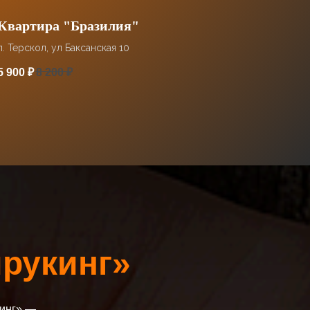
Квартира "Бразилия"
п. Терскол, ул Баксанская 10
5 900
₽
8 200
₽
ирукинг»
кинг» —