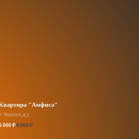
Квартира "Амфиса"
п. Терскол, д.3
5 000
₽
8 200
₽