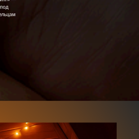
 под
ельцам