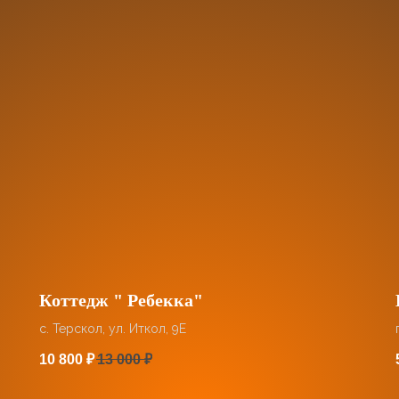
Коттедж " Ребекка"
с. Терскол, ул. Иткол, 9Е
10 800
₽
13 000
₽