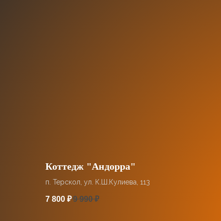
Коттедж "Андорра"
п. Терскол, ул. К.Ш.Кулиева, 113
7 800
₽
9 990
₽