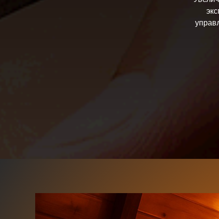
экс
управ