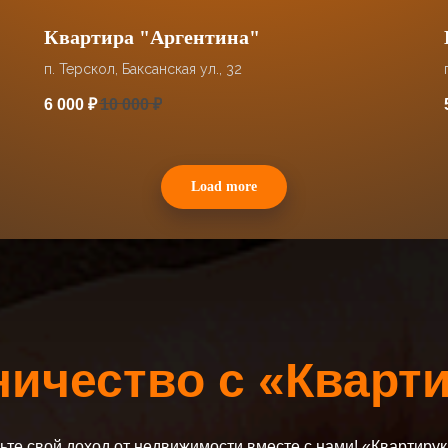
Квартира "Аргентина"
п. Терскол, Баксанская ул., 32
6 000
₽
10 000
₽
Load more
ичество с «Кварт
ьте свой доход от недвижимости вместе с нами! «Квартиру