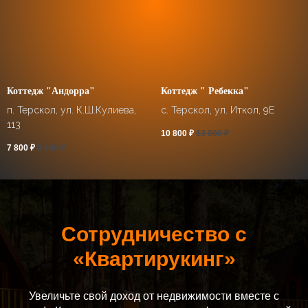
Коттедж "Андорра"
Коттедж " Ребекка"
п. Терскол, ул. К.Ш.Кулиева,
с. Терскол, ул. Иткол, 9Е
113
10 800
₽
13 000
₽
7 800
₽
9 990
₽
Сотрудничество с
«Квартирукинг»
Увеличьте свой доход от недвижимости вместе с