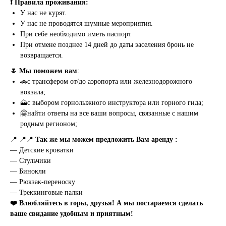
❗ Правила проживания:
У нас не курят.
У нас не проводятся шумные мероприятия.
При себе необходимо иметь паспорт
При отмене позднее 14 дней до даты заселения бронь не
возвращается.
🌷 Мы поможем вам
:
🚗с трансфером от/до аэропорта или железнодорожного
вокзала;
🗻с выбором горнолыжного инструктора или горного гида;
🤗найти ответы на все ваши вопросы, связанные с нашим
родным регионом;
📍 📍📍
Так же мы можем предложить Вам аренду :
— Детские кроватки
— Стульчики
— Бинокли
— Рюкзак-переноску
— Треккинговые палки
❤️ Влюбляйтесь в горы, друзья! А мы постараемся сделать
ваше свидание удобным и приятным!