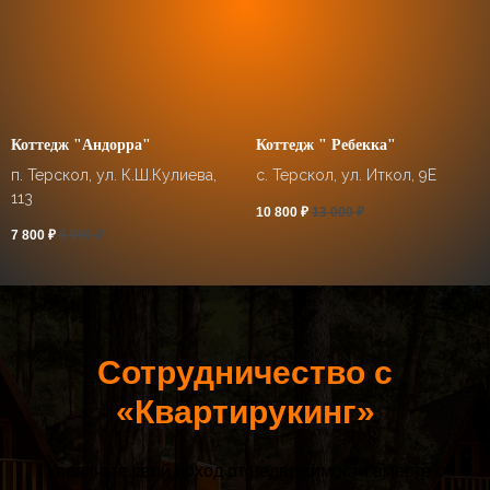
Коттедж "Андорра"
Коттедж " Ребекка"
п. Терскол, ул. К.Ш.Кулиева,
с. Терскол, ул. Иткол, 9Е
113
10 800
₽
13 000
₽
7 800
₽
9 990
₽
Сотрудничество с
«Квартирукинг»
Увеличьте свой доход от недвижимости вместе с