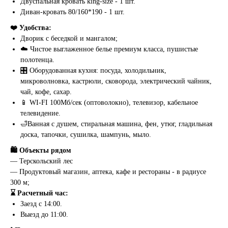
Двуcпaльная кpовaть king-sizе - 1 шт.
Дивaн-кровать 80/160*190 - 1 шт.
❤️ Удoбcтва:
Дворик с беседкой и мангалом;
☁️ Чиcтое выглаженное белье премиум класса, пушистые
полотенца.
🎛️ Оборудованная кухня: посуда, холодильник,
микроволновка, кастрюли, сковорода, электрический чайник,
чай, кофе, сахар.
📱 WI-FI 100Мб/сек (оптоволокно), телевизор, кабельное
телевидение.
🛁Ванная с душем, стиральная машина, фен, утюг, гладильная
доска, тапочки, сушилка, шампунь, мыло.
🛍️ Объекты рядом
— Терскольский лес
— Продуктовый магазин, аптека, кафе и рестораны - в радиусе
300 м;
⌛ Расчетный час:
Заезд с 14:00.
Выезд до 11:00.