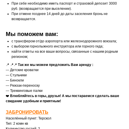
При себе необходимо иметь паспорт и страховой депозит 3000
руб. (возвращается при выселении).
При отмене позднее 14 дней до даты заселения бронь не
возвращается.
Мы поможем вам:
с трансфером от/до аэропорта или железнодорожного вокзала;
с выбором горнолыжного инструктора или горного гида;
найти ответы на все ваши вопросы, связанные с нашим родным
регионом;
📍 📍📍
Так же мы можем предложить Вам аренду :
— Детские кроватки
— Стульчики
— Бинокли
— Рюкзак-переноску
— Треккинговые палки
❤️
Влюбляйтесь в горы, друзья! А мы постараемся сделать ваше
свидание удобным и приятным!
ЗАБРОНИРОВАТЬ
Населённый пункт: Терскол
Тип: 2 комн кв
Количество гостей: 2