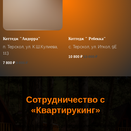
Коттедж "Андорра"
Коттедж " Ребекка"
п. Терскол, ул. К.Ш.Кулиева,
с. Терскол, ул. Иткол, 9Е
113
10 800
₽
13 000
₽
7 800
₽
9 990
₽
Сотрудничество с
«Квартирукинг»
Увеличьте свой доход от недвижимости вместе с