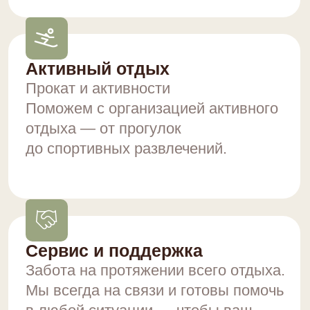
СПА-КОМПЛЕКС
Коттеджный комплекс "7 Небес",
расположенный в живописном
уголке Приэльбрусья, в районе
Иткол, среди величественного