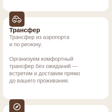
Организация отдыха
Подскажем маршруты, активности
и лучшие места в Приэльбрусье —
чтобы вы не тратили время
на поиск.
SPA и релакс
SPA и восстановление
Соляная пещера, баня и зоны
отдыха — для полного
расслабления после гор.