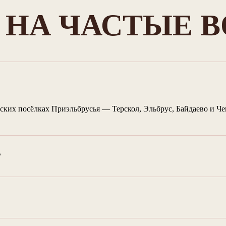
 НА ЧАСТЫЕ 
их посёлках Приэльбрусья — Терскол, Эльбрус, Байдаево и Чегет
?