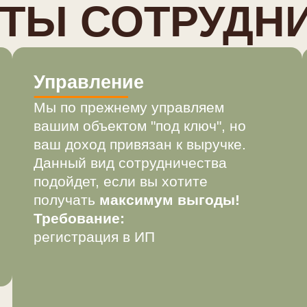
Управление
С
Мы по прежнему управляем
М
вашим объектом "под ключ", но
о
ваш доход привязан к выручке.
п
Данный вид сотрудничества
у
подойдет, если вы хотите
П
получать
максимум выгоды!
о
Требование:
н
регистрация в ИП
у
СТАВИТЬ ЗАЯВКУ НА СОТРУДНИЧЕСТВО