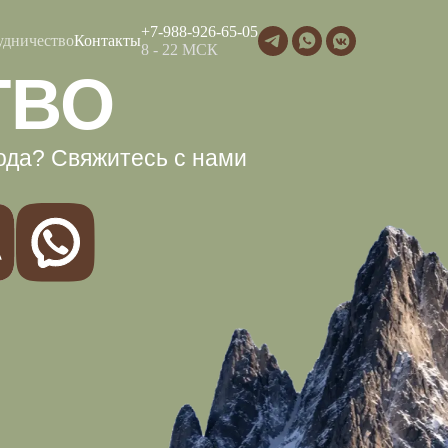
+7-988-926-65-05
удничество
Контакты
8 - 22 МСК
ВО
 Свяжитесь с нами