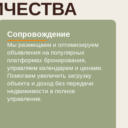
опровождение
ы размещаем и оптимизируем
бъявления на популярных
латформах бронирования,
правляем календарем и ценами.
омогаем увеличить загрузку
бъекта и доход без передачи
едвижимости в полное
правление.