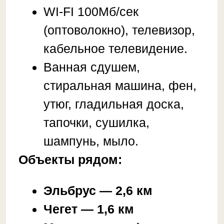
Магазины и кафе — в
шаговой доступности
⌛
Расчетный час:
Заезд с 14:00.
Выезд до 11:00.
❗ Правила проживания:
У нас не курят.
У нас не проводятся
шумные мероприятия.
При себе необходимо
иметь паспорт
При отмене позднее 14