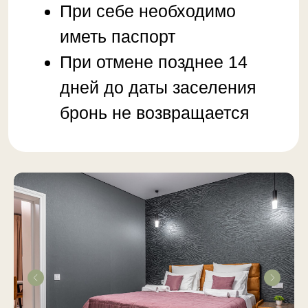
ДОПОЛНИТЕЛЬНО
ТРАНСФЕР
Организуем от/до аэропорта или
железнодорожного вокзала
ИНСТРУКТОР
Поможем с выбором горнолыжного
инструктора или горного гида
ОТВЕТЫ
Найдем ответы на все ваши вопросы,
связанные с нашим регионом.