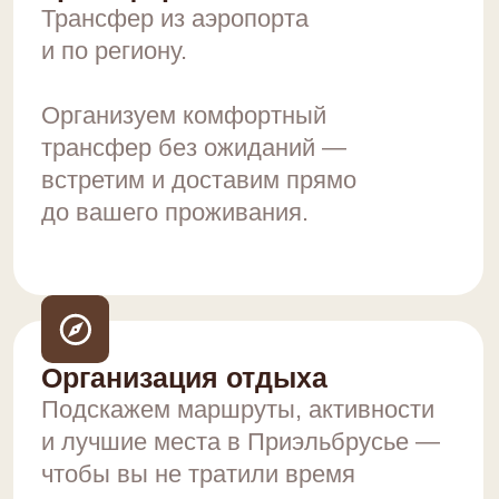
СПА-КОМПЛЕКС
Коттеджный комплекс "7 Небес",
расположенный в живописном
уголке Приэльбрусья, в районе
Иткол, среди величественного
соснового бора.
ПОДРОБНЕЕ