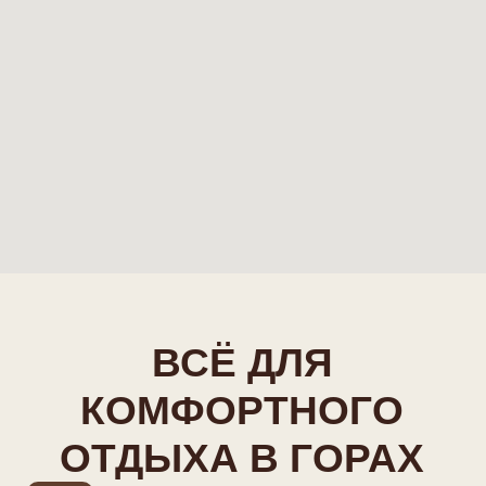
Организация отдыха
Подскажем маршруты, активности
и лучшие места в Приэльбрусье —
чтобы вы не тратили время
на поиск.
SPA и релакс
SPA и восстановление
Соляная пещера, баня и зоны
отдыха — для полного
расслабления после гор.
Активный отдых