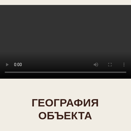
ВСЁ ДЛЯ
КОМФОРТНОГО
ОТДЫХА В ГОРАХ
Подбор жилья
Подбор дома или апартаментов
Подберём идеальный вариант под
ваш формат отдыха — от уютных