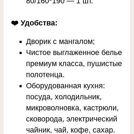
микроволновка, кастрюли,
сковорода, электрический
чайник, чай, кофе, сахар.
WI-FI 100Мб/сек
(оптоволокно), телевизор,
кабельное телевидение.
Ванная сдушем,
стиральная машина, фен,
утюг, гладильная доска,
тапочки, сушилка,
шампунь, мыло.
Объекты рядом:
Эльбрус — 2,6 км
Чегет — 1,6 км