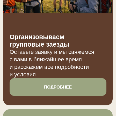
+7 988 926 65 05
Любые вопросы ежедневно
с 8 – 22, МСК
Навигация
Главная
Наши объекты
Услуги
Отзывы
Бронирование
Дополнительно
Групповые заезды
Сотрудничество
Спа-Комплекс
Политика конфиденциальности