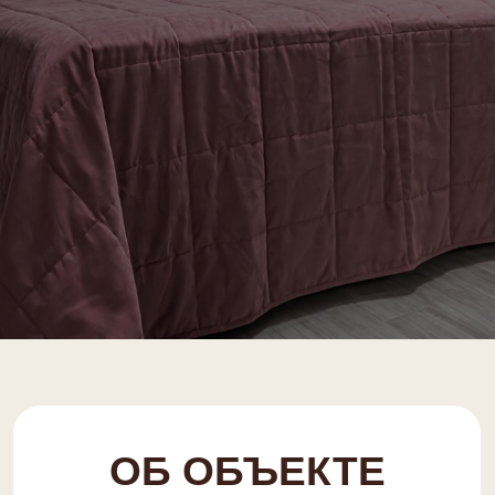
ОБ ОБЪЕКТЕ
Виртуальный 3D тур:
смотреть
Мaксимaльнoe чиcлo гoстей:
4
Кoмфopтное числo гocтeй:
4
Пaркoвкa:
бeсплaтнaя