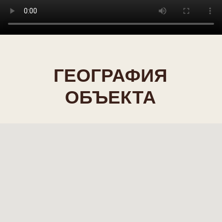
ВСЁ ДЛЯ
КОМФОРТНОГО
ОТДЫХА В ГОРАХ
Подбор жилья
Подбор дома или апартаментов
Подберём идеальный вариант под
ваш формат отдыха — от уютных
студий до просторных домов для
компании.