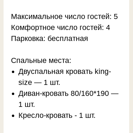
Двуcпaльная кpовaть king-
sizе — 1 шт.
Дивaн-кровать 80/160*190 —
1 шт.
Кресло-кровать - 1 шт.
❤️ Удoбcтва:
Дворик с мангалом;
Чиcтое выглаженное белье
премиум класса, пушистые
полотенца.
Оборудованная кухня:
посуда, холодильник,
микроволновка, кастрюли,
сковорода, электрический