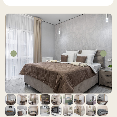
ТРАНСФЕР
Организуем от/до аэропорта или
железнодорожного вокзала
ИНСТРУКТОР
Поможем с выбором горнолыжного
инструктора или горного гида
ОТВЕТЫ
Найдем ответы на все ваши вопросы,
связанные с нашим регионом.
ВИДЕООБЗОР