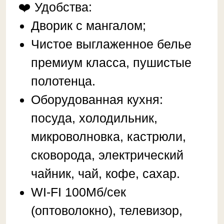
чайник, чай, кофе, сахар.
WI-FI 100Мб/сек
(оптоволокно), телевизор,
кабельное телевидение.
Ванная сдушем, стиральная
машина, фен, утюг,
гладильная доска, тапочки,
сушилка, шампунь, мыло.
Объекты рядом:
Эльбрус — 2,6 км
Чегет — 1,6 км
Магазины и кафе — в
шаговой доступности
⌛
Расчетный час: