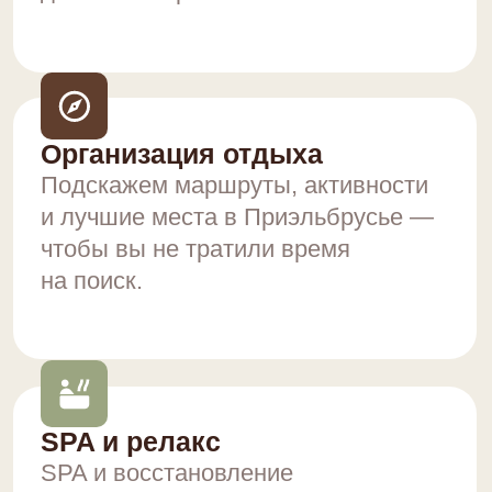
СПА-КОМПЛЕКС
Коттеджный комплекс "7 Небес",
расположенный в живописном
уголке Приэльбрусья, в районе
Иткол, среди величественного
соснового бора.
ПОДРОБНЕЕ