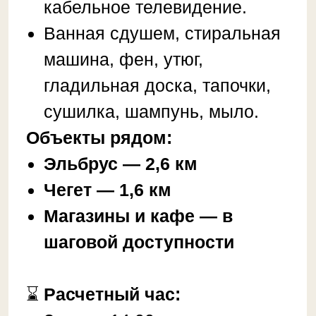
Заезд с 14:00.
Выезд до 11:00.
❗ Правила проживания:
У нас не курят.
У нас не проводятся шумные
мероприятия.
При себе необходимо иметь
паспорт
При отмене позднее 14 дней
до даты заселения бронь не
возвращается